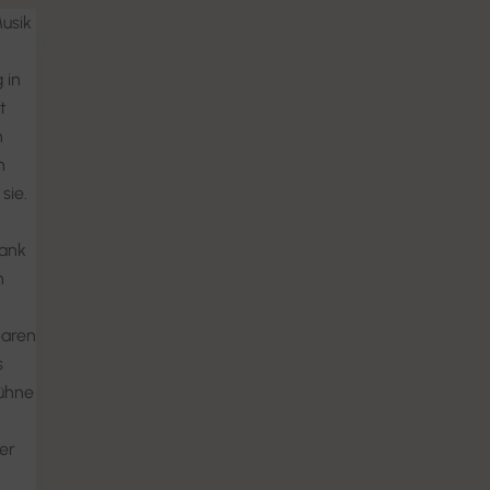
usik
 in
t
n
n
sie.
rank
n
baren
s
Bühne
er