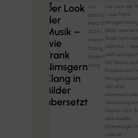
Der Look
Der Look der M
von
– wie Frank
admin
|
der
Nimsgern Klang
März 13,
Musik –
Bilder übersetz
2024
|
Musik hört ma
Interior
wie
nicht nur – ma
Styling
,
Frank
sieht und spürt 
Modern
Die Shows und
Nimsgern
Living
Projekte von F
Klang in
Nimsgern lebe
von einer
Bilder
unverwechsel
übersetzt
Verbindung au
Sound, Licht, 
und visueller
Dramaturgie. D
Look ist...