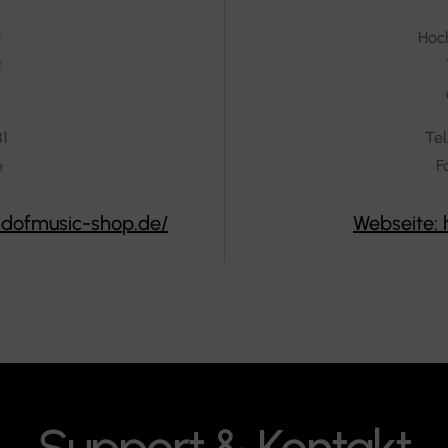
H
Hoch
2
81
Tel
e
F
ndofmusic-shop.de/
Webseite:
Support & Kontakt