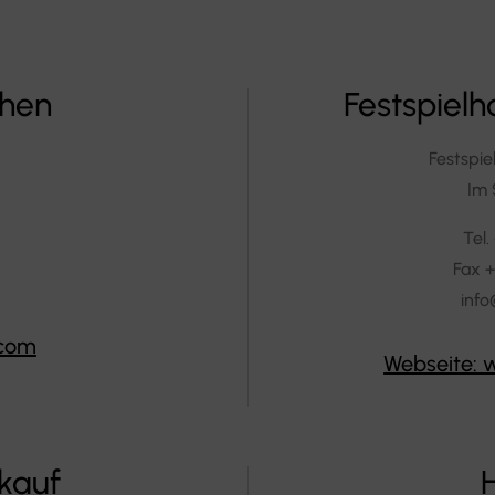
chen
Festspiel
Festspi
Im 
Tel.
Fax +
info
.com
Webseite: 
kauf