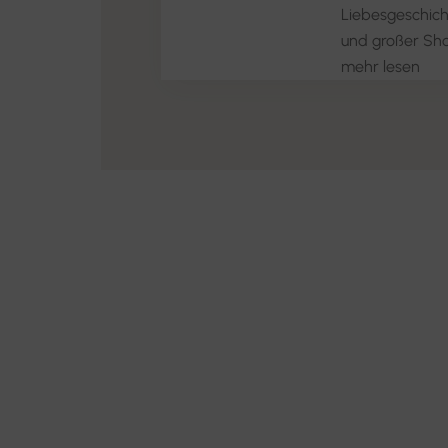
Liebesgeschic
und großer Sh
mehr lesen
Discover th