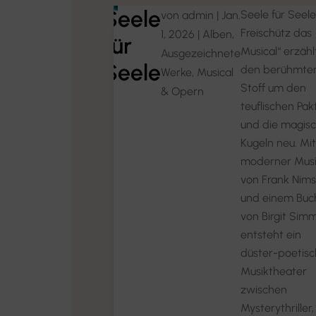
Seele
Seele für Seele
von
admin
|
Jan.
Freischütz das
1, 2026
|
Alben
,
für
Musical“ erzähl
Ausgezeichnete
Seele
den berühmte
Werke
,
Musical
Stoff um den
& Opern
teuflischen Pak
und die magis
Kugeln neu. Mit
moderner Mus
von Frank Nim
und einem Buc
von Birgit Simm
entsteht ein
düster-poetisc
Musiktheater
zwischen
Mysterythriller,